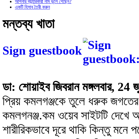
আপনার ব্যব্হারকারী নাম ভূলে গেছেন?
একটি হিসাব তৈরী করুন
মন্তব্য খাতা
Sign guestbook
ডা: শোয়াইব জিবরান
মঙ্গলবার, 24
প্রিয় কমলগঞ্জকে তুলে ধরুক জগতে
কমলগনঞ্জ.কম ওয়েব সাইটটি দেখে
শারীরিকভাবে দূরে থাকি কিন্তু মনে 